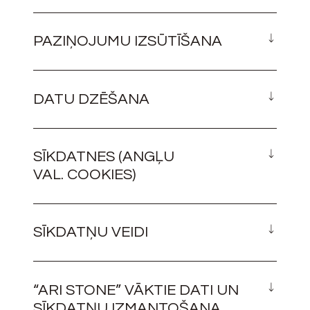
PAZIŅOJUMU IZSŪTĪŠANA
DATU DZĒŠANA
SĪKDATNES (ANGĻU
VAL. COOKIES)
SĪKDATŅU VEIDI
“ARI STONE” VĀKTIE DATI UN
SĪKDATŅU IZMANTOŠANA