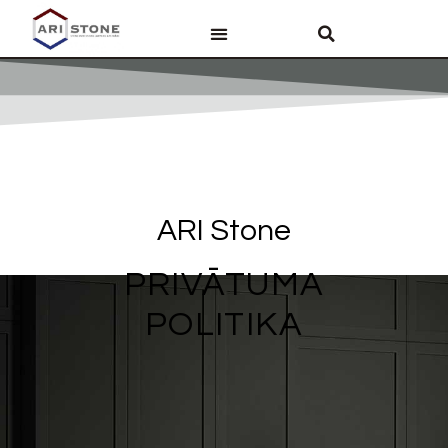
PAR ARI STONE
AKMENS VIRSMAS
VANNAS ISTABAS
ARI Stone
PRIVĀTUMA
POLITIKA