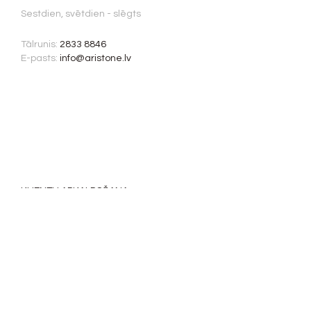
Sestdien, svētdien - slēgts
Tālrunis:
2833 8846
E-pasts:
info@aristone.lv
KLIENTU APKALPOŠANA
Maksājumi
Garantijas reģistrēšana
Ekspluatācijas instrukcija