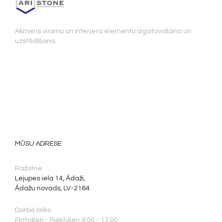
Akmens virsmu un interjera elementu izgatavošana un
uzstādīšana.
MŪSU ADRESE
Ražotne
Lejupes iela 14, Ādaži,
Ādažu novads, LV-2164
Darba laiks
Pirmdien - Piektdien 9:00 - 17:00